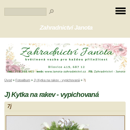
Zahradnictví Janota
Úvod
»
Fotoalbum
»
J) Kytka na rakev - vypichovaná
»
7j
J) Kytka na rakev - vypichovaná
7j