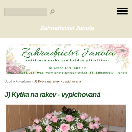
Zahradnictví Janota
Úvod
»
Fotoalbum
»
J) Kytka na rakev - vypichovaná
J) Kytka na rakev - vypichovaná