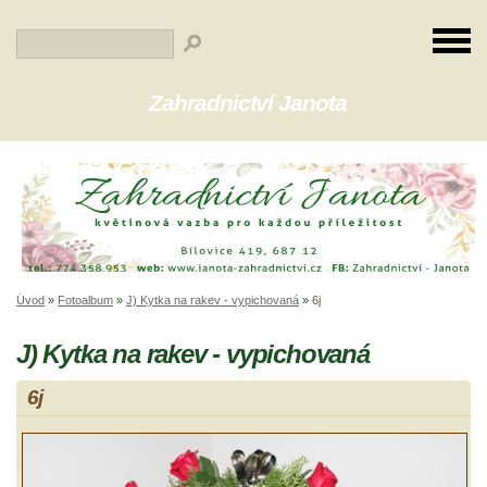
Zahradnictví Janota
Úvod
»
Fotoalbum
»
J) Kytka na rakev - vypichovaná
»
6j
J) Kytka na rakev - vypichovaná
6j