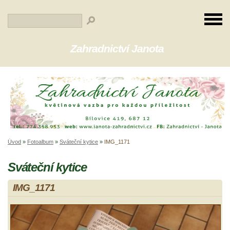
Zahradnictví Janota
Úvod
»
Fotoalbum
»
Sváteční kytice
»
IMG_1171
Sváteční kytice
IMG_1171