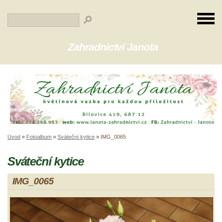
Zahradnictví Janota
Úvod
»
Fotoalbum
»
Sváteční kytice
»
IMG_0065
Sváteční kytice
IMG_0065