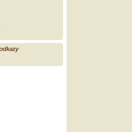
z
 odkazy