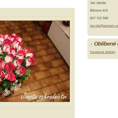
Jan Janota
Bílovice 419
607 702 580
jan.ota@seznam.c
Oblíbené
Facebook stránky