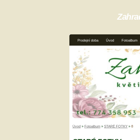
Zahra
Prodejní doba
Úvod
Fotoalbum
Úvod
»
Fotoalbum
»
STARÉ FOTKY
»
8