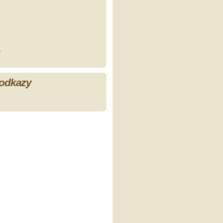
z
 odkazy