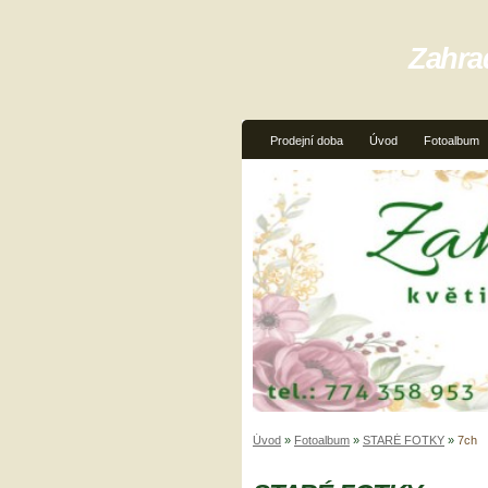
Zahra
Prodejní doba
Úvod
Fotoalbum
Úvod
»
Fotoalbum
»
STARÉ FOTKY
»
7ch