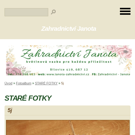
Zahradnictví Janota
Úvod
»
Fotoalbum
»
STARÉ FOTKY
»
5j
STARÉ FOTKY
5j