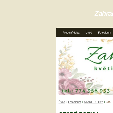
Zahra
Prodejní doba
Úvod
Fotoalbum
Úvod
»
Fotoalbum
»
STARÉ FOTKY
»
33h