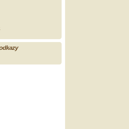
z
 odkazy