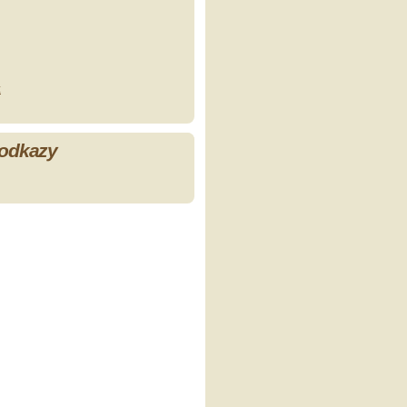
z
 odkazy