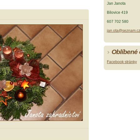
Jan Janota
Bílovice 419
607 702 580
jan.ota@seznam.c
Oblíbené
Facebook stránky