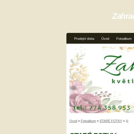
Zahra
Prodejní doba
Úvod
Fotoalbum
Úvod
»
Fotoalbum
»
STARÉ FOTKY
»
1j