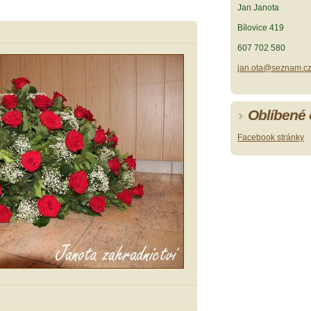
Jan Janota
Bílovice 419
607 702 580
jan.ota@seznam.c
Oblíbené
Facebook stránky