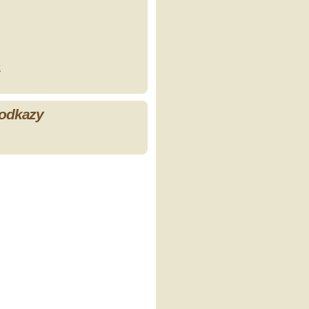
z
 odkazy