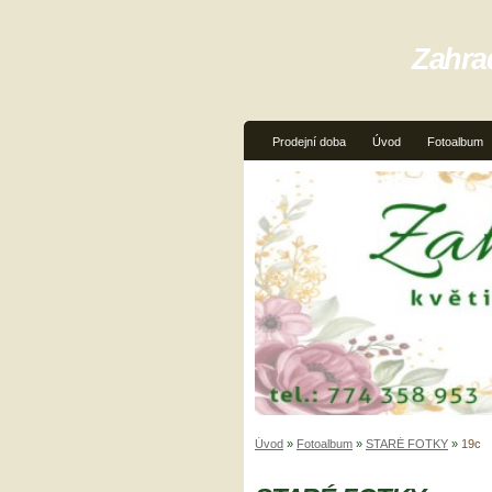
Zahra
Prodejní doba
Úvod
Fotoalbum
Úvod
»
Fotoalbum
»
STARÉ FOTKY
»
19c