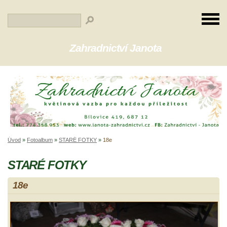
Zahradnictví Janota
Úvod
»
Fotoalbum
»
STARÉ FOTKY
»
18e
STARÉ FOTKY
18e