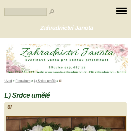
Zahradnictví Janota
Úvod
»
Fotoalbum
»
L) Srdce umělé
»
6l
L) Srdce umělé
6l