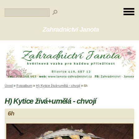
Zahradnictví Janota
Úvod
»
Fotoalbum
»
H) Kytice živá+umělá - chvojí
»
6h
H) Kytice živá+umělá - chvojí
6h