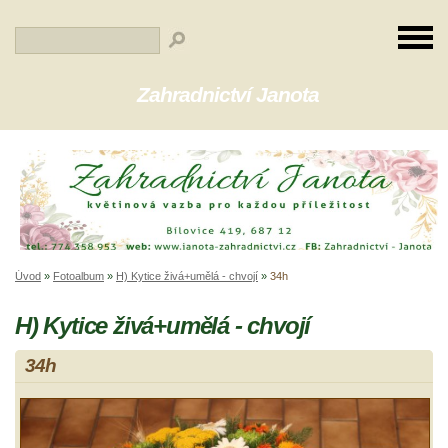
Zahradnictví Janota
Úvod
»
Fotoalbum
»
H) Kytice živá+umělá - chvojí
»
34h
H) Kytice živá+umělá - chvojí
34h