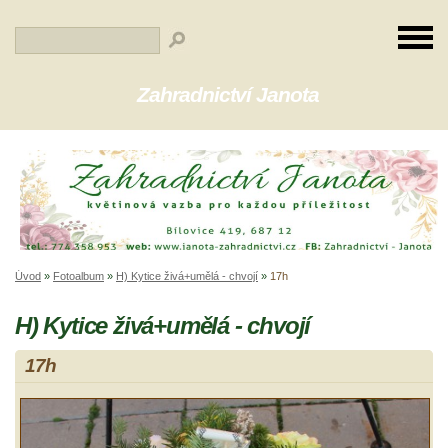
Zahradnictví Janota
Úvod
»
Fotoalbum
»
H) Kytice živá+umělá - chvojí
»
17h
H) Kytice živá+umělá - chvojí
17h