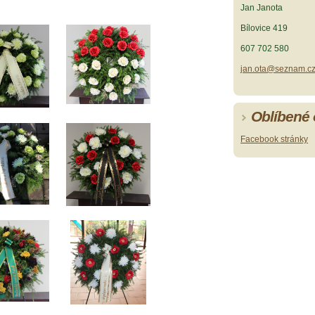
Jan Janota
Bílovice 419
607 702 580
jan.ota@seznam.c
Oblíbené
Facebook stránky