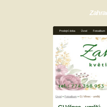
Zahra
Prodejní doba
Úvod
Fotoalbum
Úvod
»
Fotoalbum
»
G) Věnec - umělý