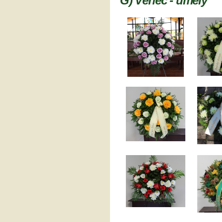
G) Věnec - umělý