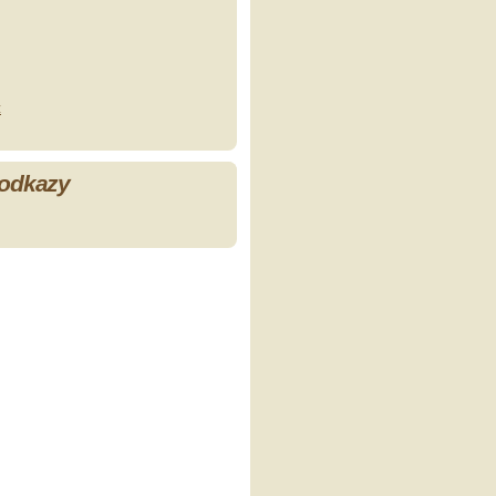
z
 odkazy