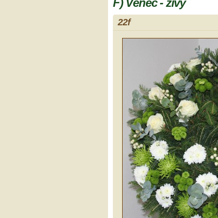
F) Věnec - živý
22f