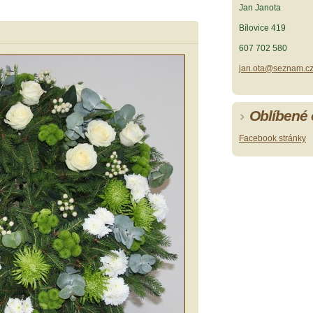
Jan Janota
Bílovice 419
607 702 580
jan.ota@seznam.c
Oblíbené
Facebook stránky