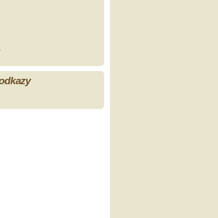
z
 odkazy