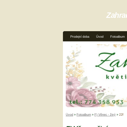
Zahra
Prodejní doba
Úvod
Fotoalbum
Úvod
»
Fotoalbum
»
F) Věnec - živý
»
22f