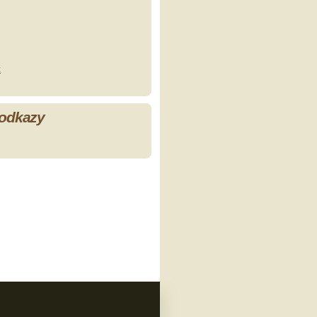
z
 odkazy