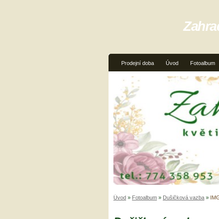
Zahra
Prodejní doba
Úvod
Fotoalbum
Úvod
»
Fotoalbum
»
Dušičková vazba
»
IM