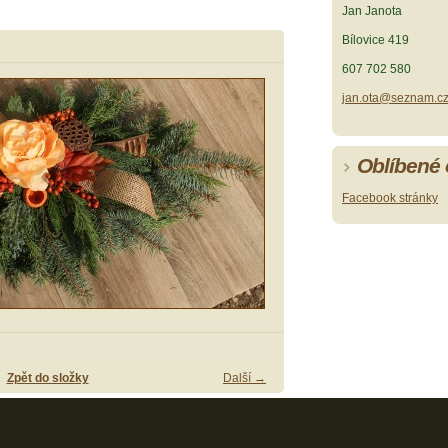
Jan Janota
Bílovice 419
607 702 580
jan.ota@seznam.c
Oblíbené
Facebook stránky
Zpět do složky
Další →