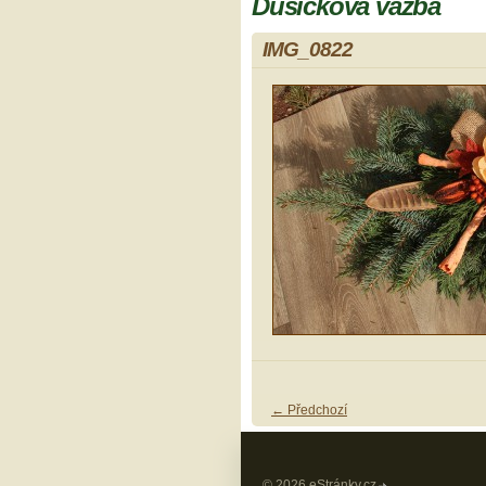
Dušičková vazba
IMG_0822
← Předchozí
© 2026 eStránky.cz