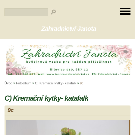
Zahradnictví Janota
Úvod
»
Fotoalbum
»
C) Kremační kytky- katafalk
»
9c
C) Kremační kytky- katafalk
9c